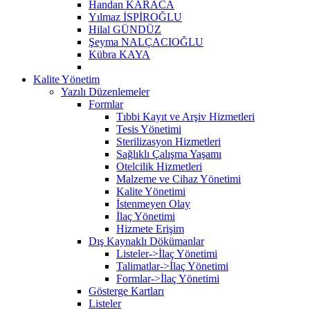
Handan KARACA
Yılmaz İSPİROĞLU
Hilal GÜNDÜZ
Şeyma NALÇACIOĞLU
Kübra KAYA
Kalite Yönetim
Yazılı Düzenlemeler
Formlar
Tıbbi Kayıt ve Arşiv Hizmetleri
Tesis Yönetimi
Sterilizasyon Hizmetleri
Sağlıklı Çalışma Yaşamı
Otelcilik Hizmetleri
Malzeme ve Cihaz Yönetimi
Kalite Yönetimi
İstenmeyen Olay
İlaç Yönetimi
Hizmete Erişim
Dış Kaynaklı Dökümanlar
Listeler->İlaç Yönetimi
Talimatlar->İlaç Yönetimi
Formlar->İlaç Yönetimi
Gösterge Kartları
Listeler