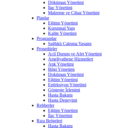
Döküman Yönetimi
İlaç Yönetimi
Malzeme ve Cihaz Yönetimi
Planlar
Eğitim Yönetimi
Kurumsal Yapı
Kalite Yönetimi
Programlar
Sağlıklı Çalışma Yaşamı
Prosedürler
Acil Durum ve Afet Yönetimi
Ameliyathene Hizmetleri
Atık Yönetimi
Bilgi Yönetimi
Doküman Yönetimi
Eğitim Yönetimi
Enfeksiyon Yönetimi
Gösterge İzlenimi
Hasta Bakımı
Hasta Deneyimi
Rehberler
Eğitim Yönetimi
İlaç Yönetimi
Rıza Belgeleri
Hasta Bakımı