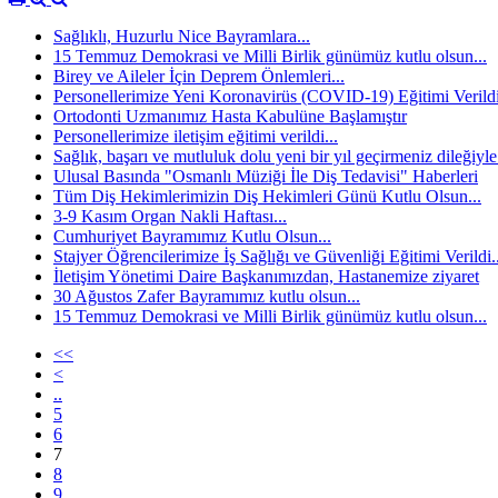
Sağlıklı, Huzurlu Nice Bayramlara...
15 Temmuz Demokrasi ve Milli Birlik günümüz kutlu olsun...
Birey ve Aileler İçin Deprem Önlemleri...
Personellerimize Yeni Koronavirüs (COVID-19) Eğitimi Verild
Ortodonti Uzmanımız Hasta Kabulüne Başlamıştır
Personellerimize iletişim eğitimi verildi...
Sağlık, başarı ve mutluluk dolu yeni bir yıl geçirmeniz dileğiyle.
Ulusal Basında "Osmanlı Müziği İle Diş Tedavisi" Haberleri
Tüm Diş Hekimlerimizin Diş Hekimleri Günü Kutlu Olsun...
3-9 Kasım Organ Nakli Haftası...
Cumhuriyet Bayramımız Kutlu Olsun...
Stajyer Öğrencilerimize İş Sağlığı ve Güvenliği Eğitimi Verildi..
İletişim Yönetimi Daire Başkanımızdan, Hastanemize ziyaret
30 Ağustos Zafer Bayramımız kutlu olsun...
15 Temmuz Demokrasi ve Milli Birlik günümüz kutlu olsun...
<<
<
..
5
6
7
8
9