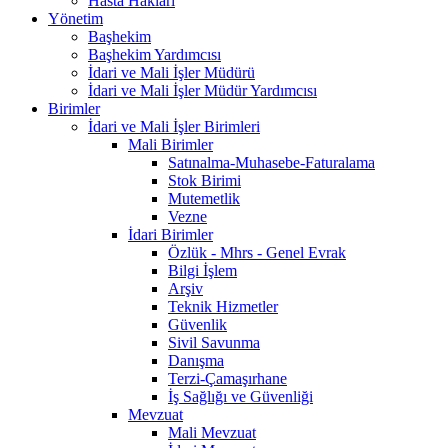
Hasta Hakları
Yönetim
Başhekim
Başhekim Yardımcısı
İdari ve Mali İşler Müdürü
İdari ve Mali İşler Müdür Yardımcısı
Birimler
İdari ve Mali İşler Birimleri
Mali Birimler
Satınalma-Muhasebe-Faturalama
Stok Birimi
Mutemetlik
Vezne
İdari Birimler
Özlük - Mhrs - Genel Evrak
Bilgi İşlem
Arşiv
Teknik Hizmetler
Güvenlik
Sivil Savunma
Danışma
Terzi-Çamaşırhane
İş Sağlığı ve Güvenliği
Mevzuat
Mali Mevzuat