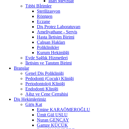
İdari Mevzuat
Tıbbi Bİrimler
Sterilizasyon
Röntgen
Eczane
Diş Protez Laboratuvarı
Ameliyathane - Servis
Hasta İletişim Birimi
Çalışan Hakları
Poliklinikler
Kurum Hekimliği
Evde Sağlık Hizmetleri
İletişim ve Tanıtım Birimi
Branşlar
Genel Diş Polikliniği
Pedodonti (Çocuk) Kliniği
Periodontoloji Kliniği
Endodonti Kliniği
Ağız ve Çene Cerrahisi
Diş Hekimlerimiz
Giriş Kat
Emine KARAÖMEROĞLU
Ümit Gül USLU
Nuran GENCAY
Gamze KÜÇÜK