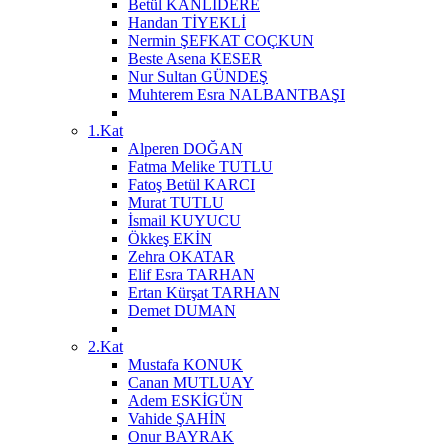
Betül KANLIDERE
Handan TİYEKLİ
Nermin ŞEFKAT COÇKUN
Beste Asena KESER
Nur Sultan GÜNDEŞ
Muhterem Esra NALBANTBAŞI
1.Kat
Alperen DOĞAN
Fatma Melike TUTLU
Fatoş Betül KARCI
Murat TUTLU
İsmail KUYUCU
Ökkeş EKİN
Zehra OKATAR
Elif Esra TARHAN
Ertan Kürşat TARHAN
Demet DUMAN
2.Kat
Mustafa KONUK
Canan MUTLUAY
Adem ESKİGÜN
Vahide ŞAHİN
Onur BAYRAK