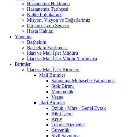
Hastanemiz Hakkında
Hastanemiz Tarihçesi
Kalite Politikamız
Misyon, Vizyon ve Değerlerimiz
Organizasyon Şeması
Hasta Hakları
Yönetim
Başhekim
Başhekim Yardımcısı
İdari ve Mali İşler Müdürü
İdari ve Mali İşler Müdür Yardımcısı
Birimler
İdari ve Mali İşler Birimleri
Mali Birimler
Satınalma-Muhasebe-Faturalama
Stok Birimi
Mutemetlik
Vezne
İdari Birimler
Özlük - Mhrs - Genel Evrak
Bilgi İşlem
Arşiv
Teknik Hizmetler
Güvenlik
Sivil Savunma