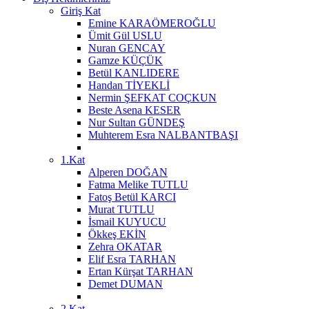
Giriş Kat
Emine KARAÖMEROĞLU
Ümit Gül USLU
Nuran GENCAY
Gamze KÜÇÜK
Betül KANLIDERE
Handan TİYEKLİ
Nermin ŞEFKAT COÇKUN
Beste Asena KESER
Nur Sultan GÜNDEŞ
Muhterem Esra NALBANTBAŞI
1.Kat
Alperen DOĞAN
Fatma Melike TUTLU
Fatoş Betül KARCI
Murat TUTLU
İsmail KUYUCU
Ökkeş EKİN
Zehra OKATAR
Elif Esra TARHAN
Ertan Kürşat TARHAN
Demet DUMAN
2.Kat