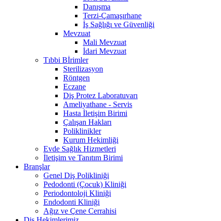
Danışma
Terzi-Çamaşırhane
İş Sağlığı ve Güvenliği
Mevzuat
Mali Mevzuat
İdari Mevzuat
Tıbbi Bİrimler
Sterilizasyon
Röntgen
Eczane
Diş Protez Laboratuvarı
Ameliyathane - Servis
Hasta İletişim Birimi
Çalışan Hakları
Poliklinikler
Kurum Hekimliği
Evde Sağlık Hizmetleri
İletişim ve Tanıtım Birimi
Branşlar
Genel Diş Polikliniği
Pedodonti (Çocuk) Kliniği
Periodontoloji Kliniği
Endodonti Kliniği
Ağız ve Çene Cerrahisi
Diş Hekimlerimiz