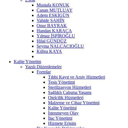
Mustafa KONUK
Canan MUTLUAY
Adem ESKİGÜN
Vahide ŞAHİN
Onur BAYRAK
Handan KARACA
Yılmaz İSPİROĞLU
Hilal GÜNDÜZ
Şeyma NALÇACIOĞLU
Kübra KAYA
Kalite Yönetim
Yazılı Düzenlemeler
Formlar
Tıbbi Kayıt ve Arşiv Hizmetleri
Tesis Yönetimi
Sterilizasyon Hizmetleri
Sağlıklı Çalışma Yaşamı
Otelcilik Hizmetleri
Malzeme ve Cihaz Yönetimi
Kalite Yönetimi
İstenmeyen Olay
İlaç Yönetimi
Hizmete Erişim