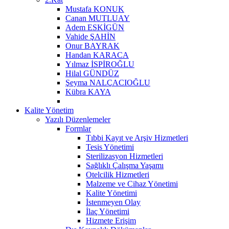
Mustafa KONUK
Canan MUTLUAY
Adem ESKİGÜN
Vahide ŞAHİN
Onur BAYRAK
Handan KARACA
Yılmaz İSPİROĞLU
Hilal GÜNDÜZ
Şeyma NALÇACIOĞLU
Kübra KAYA
Kalite Yönetim
Yazılı Düzenlemeler
Formlar
Tıbbi Kayıt ve Arşiv Hizmetleri
Tesis Yönetimi
Sterilizasyon Hizmetleri
Sağlıklı Çalışma Yaşamı
Otelcilik Hizmetleri
Malzeme ve Cihaz Yönetimi
Kalite Yönetimi
İstenmeyen Olay
İlaç Yönetimi
Hizmete Erişim