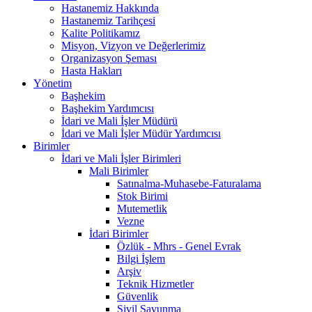
Hastanemiz Hakkında
Hastanemiz Tarihçesi
Kalite Politikamız
Misyon, Vizyon ve Değerlerimiz
Organizasyon Şeması
Hasta Hakları
Yönetim
Başhekim
Başhekim Yardımcısı
İdari ve Mali İşler Müdürü
İdari ve Mali İşler Müdür Yardımcısı
Birimler
İdari ve Mali İşler Birimleri
Mali Birimler
Satınalma-Muhasebe-Faturalama
Stok Birimi
Mutemetlik
Vezne
İdari Birimler
Özlük - Mhrs - Genel Evrak
Bilgi İşlem
Arşiv
Teknik Hizmetler
Güvenlik
Sivil Savunma