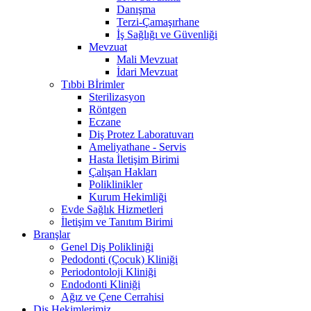
Danışma
Terzi-Çamaşırhane
İş Sağlığı ve Güvenliği
Mevzuat
Mali Mevzuat
İdari Mevzuat
Tıbbi Bİrimler
Sterilizasyon
Röntgen
Eczane
Diş Protez Laboratuvarı
Ameliyathane - Servis
Hasta İletişim Birimi
Çalışan Hakları
Poliklinikler
Kurum Hekimliği
Evde Sağlık Hizmetleri
İletişim ve Tanıtım Birimi
Branşlar
Genel Diş Polikliniği
Pedodonti (Çocuk) Kliniği
Periodontoloji Kliniği
Endodonti Kliniği
Ağız ve Çene Cerrahisi
Diş Hekimlerimiz