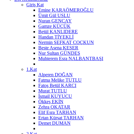
Giriş Kat
Emine KARAÖMEROĞLU
Ümit Gül USLU
Nuran GENCAY
Gamze KÜÇÜK
Betül KANLIDERE
Handan TİYEKLİ
Nermin ŞEFKAT COÇKUN
Beste Asena KESER
Nur Sultan GÜNDEŞ
Muhterem Esra NALBANTBAŞI
1.Kat
Alperen DOĞAN
Fatma Melike TUTLU
Fatoş Betül KARCI
Murat TUTLU
İsmail KUYUCU
Ökkeş EKİN
Zehra OKATAR
Elif Esra TARHAN
Ertan Kürşat TARHAN
Demet DUMAN
2.Kat