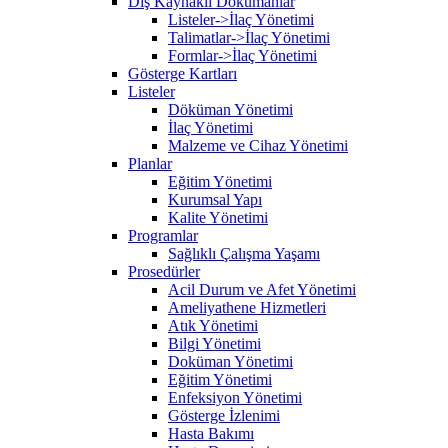
Dış Kaynaklı Dökümanlar
Listeler->İlaç Yönetimi
Talimatlar->İlaç Yönetimi
Formlar->İlaç Yönetimi
Gösterge Kartları
Listeler
Döküman Yönetimi
İlaç Yönetimi
Malzeme ve Cihaz Yönetimi
Planlar
Eğitim Yönetimi
Kurumsal Yapı
Kalite Yönetimi
Programlar
Sağlıklı Çalışma Yaşamı
Prosedürler
Acil Durum ve Afet Yönetimi
Ameliyathene Hizmetleri
Atık Yönetimi
Bilgi Yönetimi
Doküman Yönetimi
Eğitim Yönetimi
Enfeksiyon Yönetimi
Gösterge İzlenimi
Hasta Bakımı