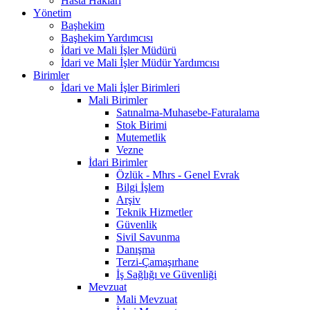
Hasta Hakları
Yönetim
Başhekim
Başhekim Yardımcısı
İdari ve Mali İşler Müdürü
İdari ve Mali İşler Müdür Yardımcısı
Birimler
İdari ve Mali İşler Birimleri
Mali Birimler
Satınalma-Muhasebe-Faturalama
Stok Birimi
Mutemetlik
Vezne
İdari Birimler
Özlük - Mhrs - Genel Evrak
Bilgi İşlem
Arşiv
Teknik Hizmetler
Güvenlik
Sivil Savunma
Danışma
Terzi-Çamaşırhane
İş Sağlığı ve Güvenliği
Mevzuat
Mali Mevzuat