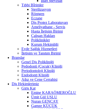
İdari Mevzuat
Tıbbi Bİrimler
Sterilizasyon
Röntgen
Eczane
Diş Protez Laboratuvarı
Ameliyathane - Servis
Hasta İletişim Birimi
Çalışan Hakları
Poliklinikler
Kurum Hekimliği
Evde Sağlık Hizmetleri
İletişim ve Tanıtım Birimi
Branşlar
Genel Diş Polikliniği
Pedodonti (Çocuk) Kliniği
Periodontoloji Kliniği
Endodonti Kliniği
Ağız ve Çene Cerrahisi
Diş Hekimlerimiz
Giriş Kat
Emine KARAÖMEROĞLU
Ümit Gül USLU
Nuran GENCAY
Gamze KÜÇÜK