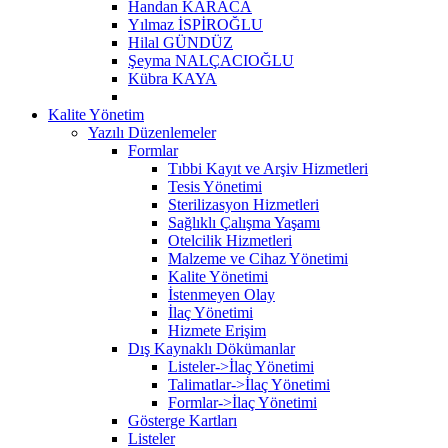
Handan KARACA
Yılmaz İSPİROĞLU
Hilal GÜNDÜZ
Şeyma NALÇACIOĞLU
Kübra KAYA
Kalite Yönetim
Yazılı Düzenlemeler
Formlar
Tıbbi Kayıt ve Arşiv Hizmetleri
Tesis Yönetimi
Sterilizasyon Hizmetleri
Sağlıklı Çalışma Yaşamı
Otelcilik Hizmetleri
Malzeme ve Cihaz Yönetimi
Kalite Yönetimi
İstenmeyen Olay
İlaç Yönetimi
Hizmete Erişim
Dış Kaynaklı Dökümanlar
Listeler->İlaç Yönetimi
Talimatlar->İlaç Yönetimi
Formlar->İlaç Yönetimi
Gösterge Kartları
Listeler