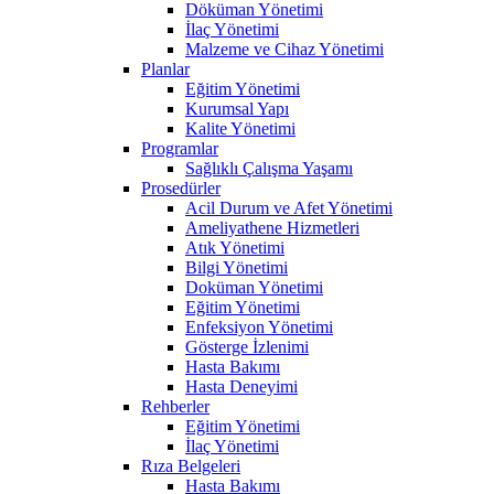
Döküman Yönetimi
İlaç Yönetimi
Malzeme ve Cihaz Yönetimi
Planlar
Eğitim Yönetimi
Kurumsal Yapı
Kalite Yönetimi
Programlar
Sağlıklı Çalışma Yaşamı
Prosedürler
Acil Durum ve Afet Yönetimi
Ameliyathene Hizmetleri
Atık Yönetimi
Bilgi Yönetimi
Doküman Yönetimi
Eğitim Yönetimi
Enfeksiyon Yönetimi
Gösterge İzlenimi
Hasta Bakımı
Hasta Deneyimi
Rehberler
Eğitim Yönetimi
İlaç Yönetimi
Rıza Belgeleri
Hasta Bakımı