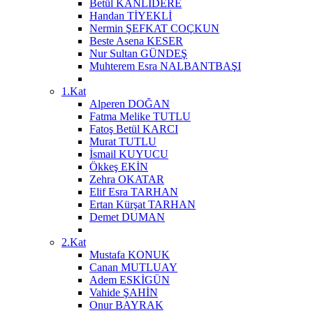
Betül KANLIDERE
Handan TİYEKLİ
Nermin ŞEFKAT COÇKUN
Beste Asena KESER
Nur Sultan GÜNDEŞ
Muhterem Esra NALBANTBAŞI
1.Kat
Alperen DOĞAN
Fatma Melike TUTLU
Fatoş Betül KARCI
Murat TUTLU
İsmail KUYUCU
Ökkeş EKİN
Zehra OKATAR
Elif Esra TARHAN
Ertan Kürşat TARHAN
Demet DUMAN
2.Kat
Mustafa KONUK
Canan MUTLUAY
Adem ESKİGÜN
Vahide ŞAHİN
Onur BAYRAK