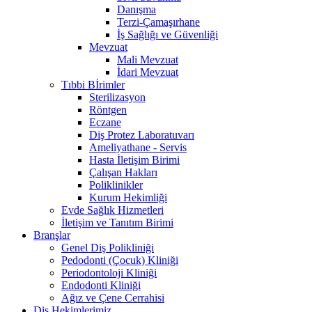
Danışma
Terzi-Çamaşırhane
İş Sağlığı ve Güvenliği
Mevzuat
Mali Mevzuat
İdari Mevzuat
Tıbbi Bİrimler
Sterilizasyon
Röntgen
Eczane
Diş Protez Laboratuvarı
Ameliyathane - Servis
Hasta İletişim Birimi
Çalışan Hakları
Poliklinikler
Kurum Hekimliği
Evde Sağlık Hizmetleri
İletişim ve Tanıtım Birimi
Branşlar
Genel Diş Polikliniği
Pedodonti (Çocuk) Kliniği
Periodontoloji Kliniği
Endodonti Kliniği
Ağız ve Çene Cerrahisi
Diş Hekimlerimiz