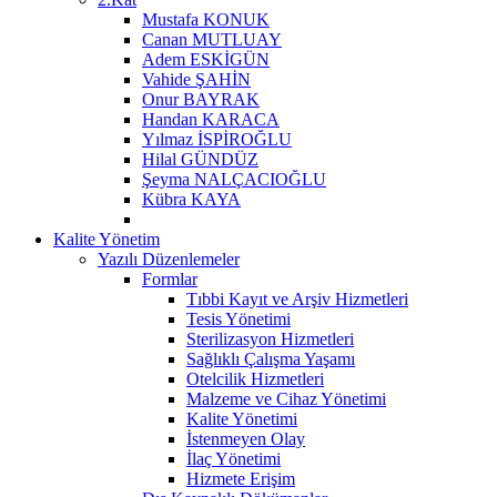
Mustafa KONUK
Canan MUTLUAY
Adem ESKİGÜN
Vahide ŞAHİN
Onur BAYRAK
Handan KARACA
Yılmaz İSPİROĞLU
Hilal GÜNDÜZ
Şeyma NALÇACIOĞLU
Kübra KAYA
Kalite Yönetim
Yazılı Düzenlemeler
Formlar
Tıbbi Kayıt ve Arşiv Hizmetleri
Tesis Yönetimi
Sterilizasyon Hizmetleri
Sağlıklı Çalışma Yaşamı
Otelcilik Hizmetleri
Malzeme ve Cihaz Yönetimi
Kalite Yönetimi
İstenmeyen Olay
İlaç Yönetimi
Hizmete Erişim