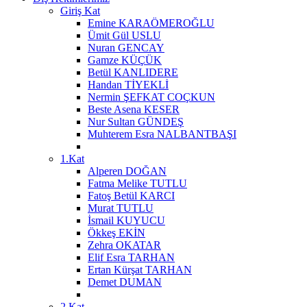
Giriş Kat
Emine KARAÖMEROĞLU
Ümit Gül USLU
Nuran GENCAY
Gamze KÜÇÜK
Betül KANLIDERE
Handan TİYEKLİ
Nermin ŞEFKAT COÇKUN
Beste Asena KESER
Nur Sultan GÜNDEŞ
Muhterem Esra NALBANTBAŞI
1.Kat
Alperen DOĞAN
Fatma Melike TUTLU
Fatoş Betül KARCI
Murat TUTLU
İsmail KUYUCU
Ökkeş EKİN
Zehra OKATAR
Elif Esra TARHAN
Ertan Kürşat TARHAN
Demet DUMAN
2.Kat