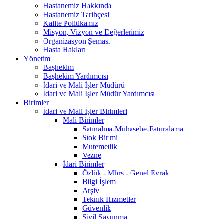
Hastanemiz Hakkında
Hastanemiz Tarihçesi
Kalite Politikamız
Misyon, Vizyon ve Değerlerimiz
Organizasyon Şeması
Hasta Hakları
Yönetim
Başhekim
Başhekim Yardımcısı
İdari ve Mali İşler Müdürü
İdari ve Mali İşler Müdür Yardımcısı
Birimler
İdari ve Mali İşler Birimleri
Mali Birimler
Satınalma-Muhasebe-Faturalama
Stok Birimi
Mutemetlik
Vezne
İdari Birimler
Özlük - Mhrs - Genel Evrak
Bilgi İşlem
Arşiv
Teknik Hizmetler
Güvenlik
Sivil Savunma