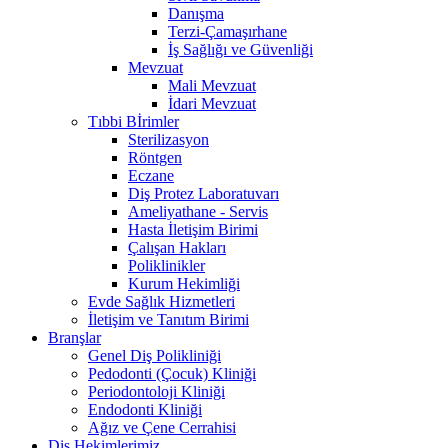
Danışma
Terzi-Çamaşırhane
İş Sağlığı ve Güvenliği
Mevzuat
Mali Mevzuat
İdari Mevzuat
Tıbbi Bİrimler
Sterilizasyon
Röntgen
Eczane
Diş Protez Laboratuvarı
Ameliyathane - Servis
Hasta İletişim Birimi
Çalışan Hakları
Poliklinikler
Kurum Hekimliği
Evde Sağlık Hizmetleri
İletişim ve Tanıtım Birimi
Branşlar
Genel Diş Polikliniği
Pedodonti (Çocuk) Kliniği
Periodontoloji Kliniği
Endodonti Kliniği
Ağız ve Çene Cerrahisi
Diş Hekimlerimiz