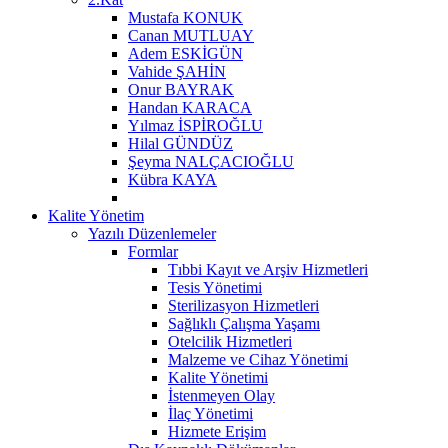
Mustafa KONUK
Canan MUTLUAY
Adem ESKİGÜN
Vahide ŞAHİN
Onur BAYRAK
Handan KARACA
Yılmaz İSPİROĞLU
Hilal GÜNDÜZ
Şeyma NALÇACIOĞLU
Kübra KAYA
Kalite Yönetim
Yazılı Düzenlemeler
Formlar
Tıbbi Kayıt ve Arşiv Hizmetleri
Tesis Yönetimi
Sterilizasyon Hizmetleri
Sağlıklı Çalışma Yaşamı
Otelcilik Hizmetleri
Malzeme ve Cihaz Yönetimi
Kalite Yönetimi
İstenmeyen Olay
İlaç Yönetimi
Hizmete Erişim