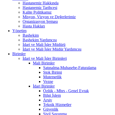
Hastanemiz Hakkında
Hastanemiz Tarihçesi
Kalite Politikamız
Misyon, Vizyon ve Değerlerimiz
Organizasyon Şeması
Hasta Hakları
Yönetim
Başhekim
Başhekim Yardımcısı
İdari ve Mali İşler Müdürü
İdari ve Mali İşler Müdür Yardımcısı
Birimler
İdari ve Mali İşler Birimleri
Mali Birimler
Satınalma-Muhasebe-Faturalama
Stok Birimi
Mutemetlik
Vezne
İdari Birimler
Özlük - Mhrs - Genel Evrak
Bilgi İşlem
Arşiv
Teknik Hizmetler
Güvenlik
Sivil Savunma