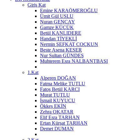
Giriş Kat
Emine KARAÖMEROĞLU
Ümit Gül USLU
Nuran GENCAY
Gamze KÜÇÜK
Betül KANLIDERE
Handan TİYEKLİ
Nermin ŞEFKAT COÇKUN
Beste Asena KESER
Nur Sultan GÜNDEŞ
Muhterem Esra NALBANTBAŞI
1.Kat
Alperen DOĞAN
Fatma Melike TUTLU
Fatoş Betül KARCI
Murat TUTLU
İsmail KUYUCU
Ökkeş EKİN
Zehra OKATAR
Elif Esra TARHAN
Ertan Kürşat TARHAN
Demet DUMAN
2.Kat