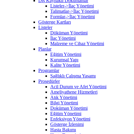
Dış Kaynaklı Dökümanlar
Listeler->İlaç Yönetimi
Talimatlar->İlaç Yönetimi
Formlar->İlaç Yönetimi
Gösterge Kartları
Listeler
Döküman Yönetimi
İlaç Yönetimi
Malzeme ve Cihaz Yönetimi
Planlar
Eğitim Yönetimi
Kurumsal Yapı
Kalite Yönetimi
Programlar
Sağlıklı Çalışma Yaşamı
Prosedürler
Acil Durum ve Afet Yönetimi
Ameliyathene Hizmetleri
Atık Yönetimi
Bilgi Yönetimi
Doküman Yönetimi
Eğitim Yönetimi
Enfeksiyon Yönetimi
Gösterge İzlenimi
Hasta Bakımı