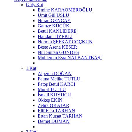
Giriş Kat
Emine KARAÖMEROĞLU
Ümit Gül USLU
Nuran GENCAY
Gamze KÜÇÜK
Betül KANLIDERE
Handan TİYEKLİ
Nermin ŞEFKAT COÇKUN
Beste Asena KESER
Nur Sultan GÜNDEŞ
Muhterem Esra NALBANTBAŞI
1.Kat
Alperen DOĞAN
Fatma Melike TUTLU
Fatoş Betül KARCI
Murat TUTLU
İsmail KUYUCU
Ökkeş EKİN
Zehra OKATAR
Elif Esra TARHAN
Ertan Kürşat TARHAN
Demet DUMAN
2.Kat