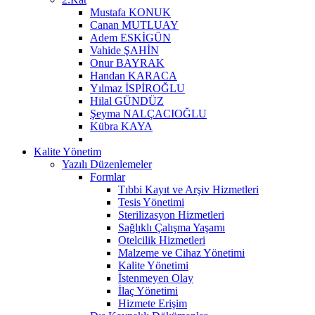
Mustafa KONUK
Canan MUTLUAY
Adem ESKİGÜN
Vahide ŞAHİN
Onur BAYRAK
Handan KARACA
Yılmaz İSPİROĞLU
Hilal GÜNDÜZ
Şeyma NALÇACIOĞLU
Kübra KAYA
Kalite Yönetim
Yazılı Düzenlemeler
Formlar
Tıbbi Kayıt ve Arşiv Hizmetleri
Tesis Yönetimi
Sterilizasyon Hizmetleri
Sağlıklı Çalışma Yaşamı
Otelcilik Hizmetleri
Malzeme ve Cihaz Yönetimi
Kalite Yönetimi
İstenmeyen Olay
İlaç Yönetimi
Hizmete Erişim