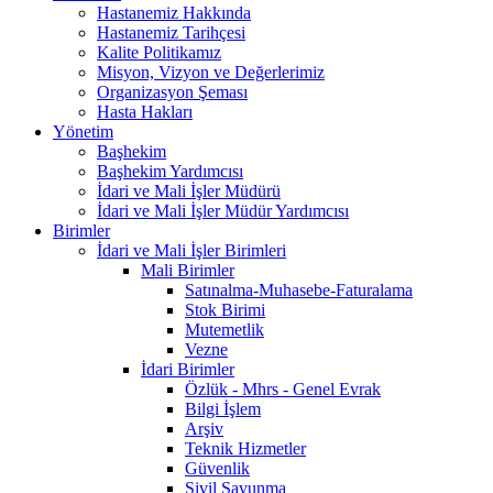
Hastanemiz Hakkında
Hastanemiz Tarihçesi
Kalite Politikamız
Misyon, Vizyon ve Değerlerimiz
Organizasyon Şeması
Hasta Hakları
Yönetim
Başhekim
Başhekim Yardımcısı
İdari ve Mali İşler Müdürü
İdari ve Mali İşler Müdür Yardımcısı
Birimler
İdari ve Mali İşler Birimleri
Mali Birimler
Satınalma-Muhasebe-Faturalama
Stok Birimi
Mutemetlik
Vezne
İdari Birimler
Özlük - Mhrs - Genel Evrak
Bilgi İşlem
Arşiv
Teknik Hizmetler
Güvenlik
Sivil Savunma