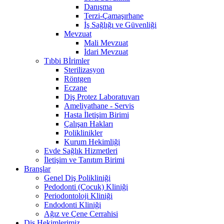
Danışma
Terzi-Çamaşırhane
İş Sağlığı ve Güvenliği
Mevzuat
Mali Mevzuat
İdari Mevzuat
Tıbbi Bİrimler
Sterilizasyon
Röntgen
Eczane
Diş Protez Laboratuvarı
Ameliyathane - Servis
Hasta İletişim Birimi
Çalışan Hakları
Poliklinikler
Kurum Hekimliği
Evde Sağlık Hizmetleri
İletişim ve Tanıtım Birimi
Branşlar
Genel Diş Polikliniği
Pedodonti (Çocuk) Kliniği
Periodontoloji Kliniği
Endodonti Kliniği
Ağız ve Çene Cerrahisi
Diş Hekimlerimiz