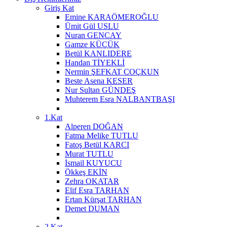
Giriş Kat
Emine KARAÖMEROĞLU
Ümit Gül USLU
Nuran GENCAY
Gamze KÜÇÜK
Betül KANLIDERE
Handan TİYEKLİ
Nermin ŞEFKAT COÇKUN
Beste Asena KESER
Nur Sultan GÜNDEŞ
Muhterem Esra NALBANTBAŞI
1.Kat
Alperen DOĞAN
Fatma Melike TUTLU
Fatoş Betül KARCI
Murat TUTLU
İsmail KUYUCU
Ökkeş EKİN
Zehra OKATAR
Elif Esra TARHAN
Ertan Kürşat TARHAN
Demet DUMAN
2.Kat