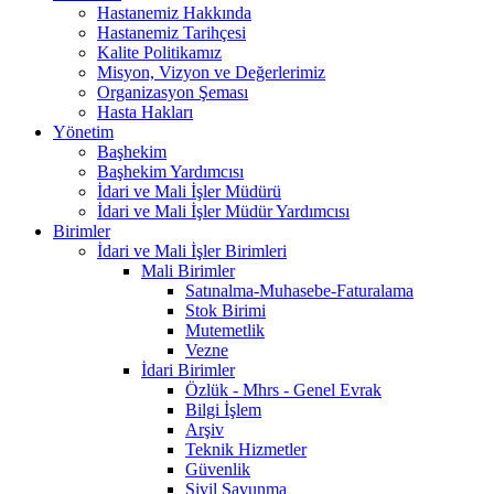
Hastanemiz Hakkında
Hastanemiz Tarihçesi
Kalite Politikamız
Misyon, Vizyon ve Değerlerimiz
Organizasyon Şeması
Hasta Hakları
Yönetim
Başhekim
Başhekim Yardımcısı
İdari ve Mali İşler Müdürü
İdari ve Mali İşler Müdür Yardımcısı
Birimler
İdari ve Mali İşler Birimleri
Mali Birimler
Satınalma-Muhasebe-Faturalama
Stok Birimi
Mutemetlik
Vezne
İdari Birimler
Özlük - Mhrs - Genel Evrak
Bilgi İşlem
Arşiv
Teknik Hizmetler
Güvenlik
Sivil Savunma