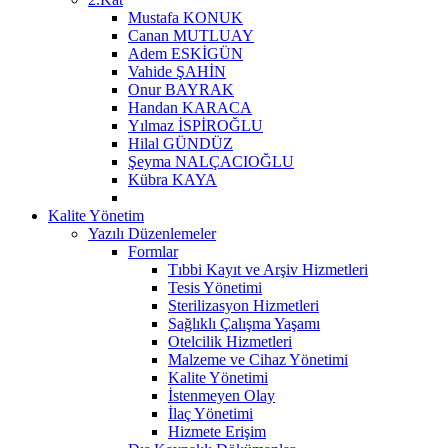
Mustafa KONUK
Canan MUTLUAY
Adem ESKİGÜN
Vahide ŞAHİN
Onur BAYRAK
Handan KARACA
Yılmaz İSPİROĞLU
Hilal GÜNDÜZ
Şeyma NALÇACIOĞLU
Kübra KAYA
Kalite Yönetim
Yazılı Düzenlemeler
Formlar
Tıbbi Kayıt ve Arşiv Hizmetleri
Tesis Yönetimi
Sterilizasyon Hizmetleri
Sağlıklı Çalışma Yaşamı
Otelcilik Hizmetleri
Malzeme ve Cihaz Yönetimi
Kalite Yönetimi
İstenmeyen Olay
İlaç Yönetimi
Hizmete Erişim