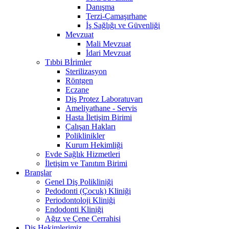
Danışma
Terzi-Çamaşırhane
İş Sağlığı ve Güvenliği
Mevzuat
Mali Mevzuat
İdari Mevzuat
Tıbbi Bİrimler
Sterilizasyon
Röntgen
Eczane
Diş Protez Laboratuvarı
Ameliyathane - Servis
Hasta İletişim Birimi
Çalışan Hakları
Poliklinikler
Kurum Hekimliği
Evde Sağlık Hizmetleri
İletişim ve Tanıtım Birimi
Branşlar
Genel Diş Polikliniği
Pedodonti (Çocuk) Kliniği
Periodontoloji Kliniği
Endodonti Kliniği
Ağız ve Çene Cerrahisi
Diş Hekimlerimiz