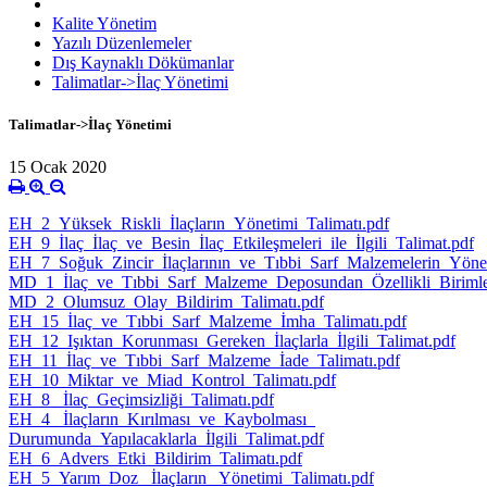
Kalite Yönetim
Yazılı Düzenlemeler
Dış Kaynaklı Dökümanlar
Talimatlar->İlaç Yönetimi
Talimatlar->İlaç Yönetimi
15 Ocak 2020
EH_2_Yüksek_Riskli_İlaçların_Yönetimi_Talimatı.pdf
EH_9_İlaç_İlaç_ve_Besin_İlaç_Etkileşmeleri_ile_İlgili_Talimat.pdf
EH_7_Soğuk_Zincir_İlaçlarının_ve_Tıbbi_Sarf_Malzemelerin_Yönet
MD_1_İlaç_ve_Tıbbi_Sarf_Malzeme_Deposundan_Özellikli_Birimler
MD_2_Olumsuz_Olay_Bildirim_Talimatı.pdf
EH_15_İlaç_ve_Tıbbi_Sarf_Malzeme_İmha_Talimatı.pdf
EH_12_Işıktan_Korunması_Gereken_İlaçlarla_İlgili_Talimat.pdf
EH_11_İlaç_ve_Tıbbi_Sarf_Malzeme_İade_Talimatı.pdf
EH_10_Miktar_ve_Miad_Kontrol_Talimatı.pdf
EH_8_ İlaç_Geçimsizliği_Talimatı.pdf
EH_4_ İlaçların_Kırılması_ve_Kaybolması_
Durumunda_Yapılacaklarla_İlgili_Talimat.pdf
EH_6_Advers_Etki_Bildirim_Talimatı.pdf
EH_5_Yarım_Doz_ İlaçların_ Yönetimi_Talimatı.pdf