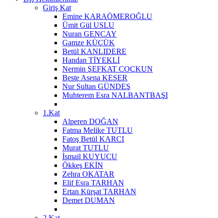
Giriş Kat
Emine KARAÖMEROĞLU
Ümit Gül USLU
Nuran GENCAY
Gamze KÜÇÜK
Betül KANLIDERE
Handan TİYEKLİ
Nermin ŞEFKAT COÇKUN
Beste Asena KESER
Nur Sultan GÜNDEŞ
Muhterem Esra NALBANTBAŞI
1.Kat
Alperen DOĞAN
Fatma Melike TUTLU
Fatoş Betül KARCI
Murat TUTLU
İsmail KUYUCU
Ökkeş EKİN
Zehra OKATAR
Elif Esra TARHAN
Ertan Kürşat TARHAN
Demet DUMAN
2.Kat