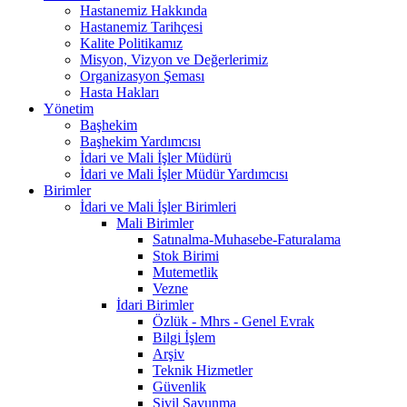
Hastanemiz Hakkında
Hastanemiz Tarihçesi
Kalite Politikamız
Misyon, Vizyon ve Değerlerimiz
Organizasyon Şeması
Hasta Hakları
Yönetim
Başhekim
Başhekim Yardımcısı
İdari ve Mali İşler Müdürü
İdari ve Mali İşler Müdür Yardımcısı
Birimler
İdari ve Mali İşler Birimleri
Mali Birimler
Satınalma-Muhasebe-Faturalama
Stok Birimi
Mutemetlik
Vezne
İdari Birimler
Özlük - Mhrs - Genel Evrak
Bilgi İşlem
Arşiv
Teknik Hizmetler
Güvenlik
Sivil Savunma