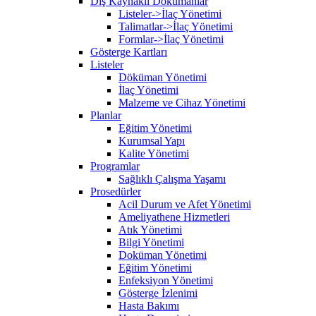
Dış Kaynaklı Dökümanlar
Listeler->İlaç Yönetimi
Talimatlar->İlaç Yönetimi
Formlar->İlaç Yönetimi
Gösterge Kartları
Listeler
Döküman Yönetimi
İlaç Yönetimi
Malzeme ve Cihaz Yönetimi
Planlar
Eğitim Yönetimi
Kurumsal Yapı
Kalite Yönetimi
Programlar
Sağlıklı Çalışma Yaşamı
Prosedürler
Acil Durum ve Afet Yönetimi
Ameliyathene Hizmetleri
Atık Yönetimi
Bilgi Yönetimi
Doküman Yönetimi
Eğitim Yönetimi
Enfeksiyon Yönetimi
Gösterge İzlenimi
Hasta Bakımı