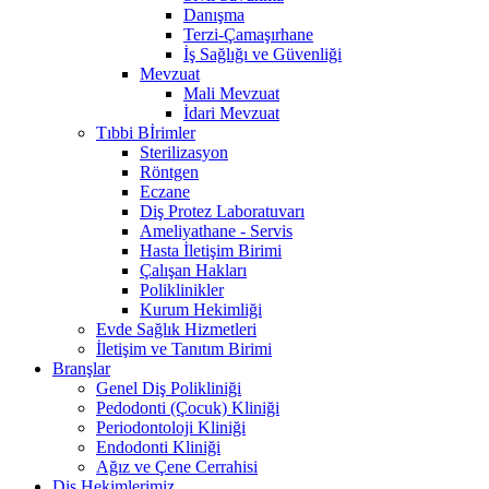
Danışma
Terzi-Çamaşırhane
İş Sağlığı ve Güvenliği
Mevzuat
Mali Mevzuat
İdari Mevzuat
Tıbbi Bİrimler
Sterilizasyon
Röntgen
Eczane
Diş Protez Laboratuvarı
Ameliyathane - Servis
Hasta İletişim Birimi
Çalışan Hakları
Poliklinikler
Kurum Hekimliği
Evde Sağlık Hizmetleri
İletişim ve Tanıtım Birimi
Branşlar
Genel Diş Polikliniği
Pedodonti (Çocuk) Kliniği
Periodontoloji Kliniği
Endodonti Kliniği
Ağız ve Çene Cerrahisi
Diş Hekimlerimiz