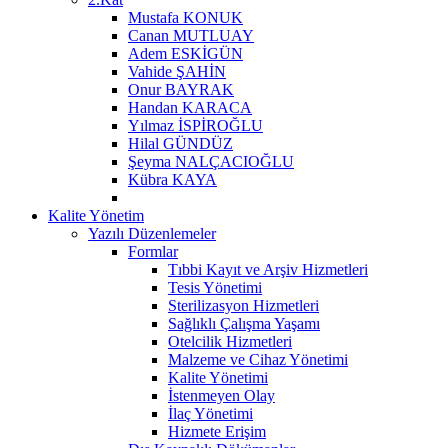
Mustafa KONUK
Canan MUTLUAY
Adem ESKİGÜN
Vahide ŞAHİN
Onur BAYRAK
Handan KARACA
Yılmaz İSPİROĞLU
Hilal GÜNDÜZ
Şeyma NALÇACIOĞLU
Kübra KAYA
Kalite Yönetim
Yazılı Düzenlemeler
Formlar
Tıbbi Kayıt ve Arşiv Hizmetleri
Tesis Yönetimi
Sterilizasyon Hizmetleri
Sağlıklı Çalışma Yaşamı
Otelcilik Hizmetleri
Malzeme ve Cihaz Yönetimi
Kalite Yönetimi
İstenmeyen Olay
İlaç Yönetimi
Hizmete Erişim