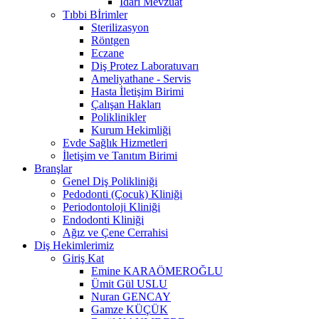
İdari Mevzuat
Tıbbi Bİrimler
Sterilizasyon
Röntgen
Eczane
Diş Protez Laboratuvarı
Ameliyathane - Servis
Hasta İletişim Birimi
Çalışan Hakları
Poliklinikler
Kurum Hekimliği
Evde Sağlık Hizmetleri
İletişim ve Tanıtım Birimi
Branşlar
Genel Diş Polikliniği
Pedodonti (Çocuk) Kliniği
Periodontoloji Kliniği
Endodonti Kliniği
Ağız ve Çene Cerrahisi
Diş Hekimlerimiz
Giriş Kat
Emine KARAÖMEROĞLU
Ümit Gül USLU
Nuran GENCAY
Gamze KÜÇÜK