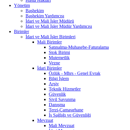
Hasta Hakları
Yönetim
Başhekim
Başhekim Yardımcısı
İdari ve Mali İşler Müdürü
İdari ve Mali İşler Müdür Yardımcısı
Birimler
İdari ve Mali İşler Birimleri
Mali Birimler
Satınalma-Muhasebe-Faturalama
Stok Birimi
Mutemetlik
Vezne
İdari Birimler
Özlük - Mhrs - Genel Evrak
Bilgi İşlem
Arşiv
Teknik Hizmetler
Güvenlik
Sivil Savunma
Danışma
Terzi-Çamaşırhane
İş Sağlığı ve Güvenliği
Mevzuat
Mali Mevzuat