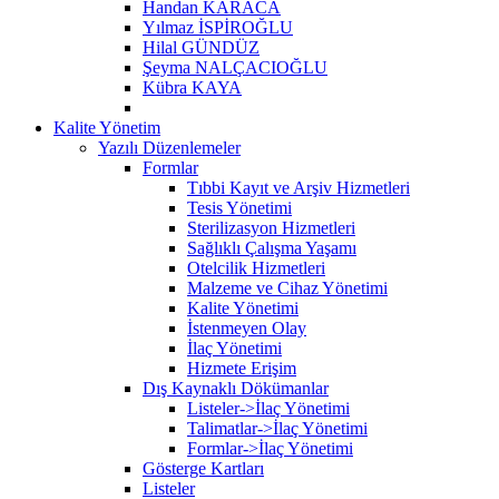
Handan KARACA
Yılmaz İSPİROĞLU
Hilal GÜNDÜZ
Şeyma NALÇACIOĞLU
Kübra KAYA
Kalite Yönetim
Yazılı Düzenlemeler
Formlar
Tıbbi Kayıt ve Arşiv Hizmetleri
Tesis Yönetimi
Sterilizasyon Hizmetleri
Sağlıklı Çalışma Yaşamı
Otelcilik Hizmetleri
Malzeme ve Cihaz Yönetimi
Kalite Yönetimi
İstenmeyen Olay
İlaç Yönetimi
Hizmete Erişim
Dış Kaynaklı Dökümanlar
Listeler->İlaç Yönetimi
Talimatlar->İlaç Yönetimi
Formlar->İlaç Yönetimi
Gösterge Kartları
Listeler