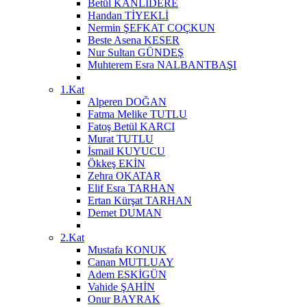
Betül KANLIDERE
Handan TİYEKLİ
Nermin ŞEFKAT COÇKUN
Beste Asena KESER
Nur Sultan GÜNDEŞ
Muhterem Esra NALBANTBAŞI
1.Kat
Alperen DOĞAN
Fatma Melike TUTLU
Fatoş Betül KARCI
Murat TUTLU
İsmail KUYUCU
Ökkeş EKİN
Zehra OKATAR
Elif Esra TARHAN
Ertan Kürşat TARHAN
Demet DUMAN
2.Kat
Mustafa KONUK
Canan MUTLUAY
Adem ESKİGÜN
Vahide ŞAHİN
Onur BAYRAK