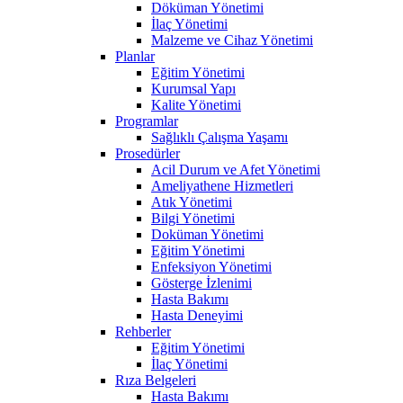
Döküman Yönetimi
İlaç Yönetimi
Malzeme ve Cihaz Yönetimi
Planlar
Eğitim Yönetimi
Kurumsal Yapı
Kalite Yönetimi
Programlar
Sağlıklı Çalışma Yaşamı
Prosedürler
Acil Durum ve Afet Yönetimi
Ameliyathene Hizmetleri
Atık Yönetimi
Bilgi Yönetimi
Doküman Yönetimi
Eğitim Yönetimi
Enfeksiyon Yönetimi
Gösterge İzlenimi
Hasta Bakımı
Hasta Deneyimi
Rehberler
Eğitim Yönetimi
İlaç Yönetimi
Rıza Belgeleri
Hasta Bakımı