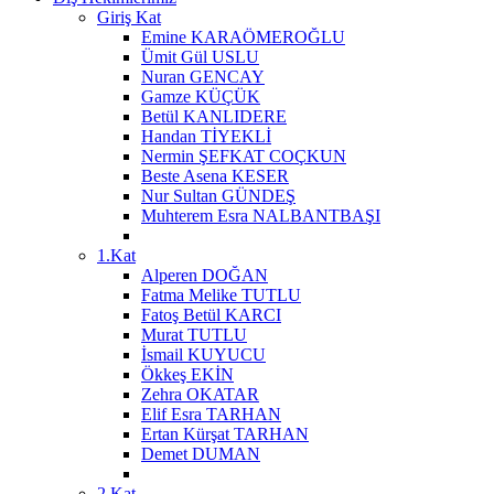
Giriş Kat
Emine KARAÖMEROĞLU
Ümit Gül USLU
Nuran GENCAY
Gamze KÜÇÜK
Betül KANLIDERE
Handan TİYEKLİ
Nermin ŞEFKAT COÇKUN
Beste Asena KESER
Nur Sultan GÜNDEŞ
Muhterem Esra NALBANTBAŞI
1.Kat
Alperen DOĞAN
Fatma Melike TUTLU
Fatoş Betül KARCI
Murat TUTLU
İsmail KUYUCU
Ökkeş EKİN
Zehra OKATAR
Elif Esra TARHAN
Ertan Kürşat TARHAN
Demet DUMAN
2.Kat