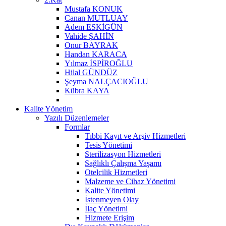
Mustafa KONUK
Canan MUTLUAY
Adem ESKİGÜN
Vahide ŞAHİN
Onur BAYRAK
Handan KARACA
Yılmaz İSPİROĞLU
Hilal GÜNDÜZ
Şeyma NALÇACIOĞLU
Kübra KAYA
Kalite Yönetim
Yazılı Düzenlemeler
Formlar
Tıbbi Kayıt ve Arşiv Hizmetleri
Tesis Yönetimi
Sterilizasyon Hizmetleri
Sağlıklı Çalışma Yaşamı
Otelcilik Hizmetleri
Malzeme ve Cihaz Yönetimi
Kalite Yönetimi
İstenmeyen Olay
İlaç Yönetimi
Hizmete Erişim