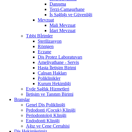
Danışma
Terzi-Çamaşırhane
İş Sağlığı ve Güvenliği
Mevzuat
Mali Mevzuat
İdari Mevzuat
Tıbbi Bİrimler
Sterilizasyon
Röntgen
Eczane
Diş Protez Laboratuvarı
Ameliyathane - Servis
Hasta İletişim Birimi
Çalışan Hakları
Poliklinikler
Kurum Hekimliği
Evde Sağlık Hizmetleri
İletişim ve Tanıtım Birimi
Branşlar
Genel Diş Polikliniği
Pedodonti (Çocuk) Kliniği
Periodontoloji Kliniği
Endodonti Kliniği
Ağız ve Çene Cerrahisi
Diş Hekimlerimiz