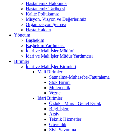
Hastanemiz Hakkında
Hastanemiz Tarihçesi
Kalite Politikamız
Misyon, Vizyon ve Değerlerimiz
Organizasyon Şeması
Hasta Hakları
Yönetim
Başhekim
Başhekim Yardımcısı
İdari ve Mali İşler Müdürü
İdari ve Mali İşler Müdür Yardımcısı
Birimler
İdari ve Mali İşler Birimleri
Mali Birimler
Satınalma-Muhasebe-Faturalama
Stok Birimi
Mutemetlik
Vezne
İdari Birimler
Özlük - Mhrs - Genel Evrak
Bilgi İşlem
Arşiv
Teknik Hizmetler
Güvenlik
Sivil Savunma