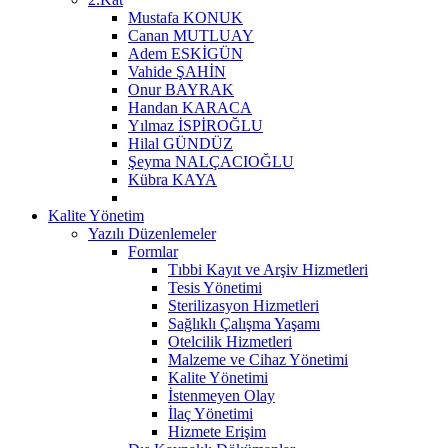
Mustafa KONUK
Canan MUTLUAY
Adem ESKİGÜN
Vahide ŞAHİN
Onur BAYRAK
Handan KARACA
Yılmaz İSPİROĞLU
Hilal GÜNDÜZ
Şeyma NALÇACIOĞLU
Kübra KAYA
Kalite Yönetim
Yazılı Düzenlemeler
Formlar
Tıbbi Kayıt ve Arşiv Hizmetleri
Tesis Yönetimi
Sterilizasyon Hizmetleri
Sağlıklı Çalışma Yaşamı
Otelcilik Hizmetleri
Malzeme ve Cihaz Yönetimi
Kalite Yönetimi
İstenmeyen Olay
İlaç Yönetimi
Hizmete Erişim