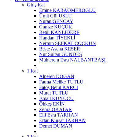
Giriş Kat
Emine KARAÖMEROĞLU
Ümit Gül USLU
Nuran GENCAY
Gamze KÜÇÜK
Betül KANLIDERE
Handan TİYEKLİ
Nermin ŞEFKAT COÇKUN
Beste Asena KESER
Nur Sultan GÜNDEŞ
Muhterem Esra NALBANTBAŞI
1.Kat
Alperen DOĞAN
Fatma Melike TUTLU
Fatoş Betül KARCI
Murat TUTLU
İsmail KUYUCU
Ökkeş EKİN
Zehra OKATAR
Elif Esra TARHAN
Ertan Kürşat TARHAN
Demet DUMAN
2.Kat