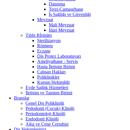
Danışma
Terzi-Çamaşırhane
İş Sağlığı ve Güvenliği
Mevzuat
Mali Mevzuat
İdari Mevzuat
Tıbbi Bİrimler
Sterilizasyon
Röntgen
Eczane
Diş Protez Laboratuvarı
Ameliyathane - Servis
Hasta İletişim Birimi
Çalışan Hakları
Poliklinikler
Kurum Hekimliği
Evde Sağlık Hizmetleri
İletişim ve Tanıtım Birimi
Branşlar
Genel Diş Polikliniği
Pedodonti (Çocuk) Kliniği
Periodontoloji Kliniği
Endodonti Kliniği
Ağız ve Çene Cerrahisi
Diş Hekimlerimiz