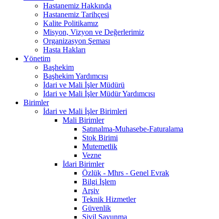
Hastanemiz Hakkında
Hastanemiz Tarihçesi
Kalite Politikamız
Misyon, Vizyon ve Değerlerimiz
Organizasyon Şeması
Hasta Hakları
Yönetim
Başhekim
Başhekim Yardımcısı
İdari ve Mali İşler Müdürü
İdari ve Mali İşler Müdür Yardımcısı
Birimler
İdari ve Mali İşler Birimleri
Mali Birimler
Satınalma-Muhasebe-Faturalama
Stok Birimi
Mutemetlik
Vezne
İdari Birimler
Özlük - Mhrs - Genel Evrak
Bilgi İşlem
Arşiv
Teknik Hizmetler
Güvenlik
Sivil Savunma